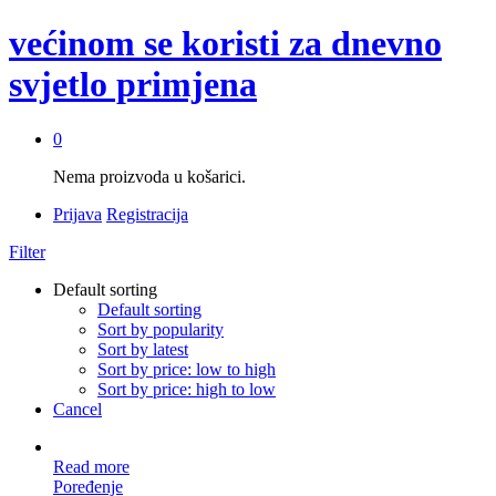
većinom se koristi za dnevno
svjetlo primjena
0
Nema proizvoda u košarici.
Prijava
Registracija
Filter
Default sorting
Default sorting
Sort by popularity
Sort by latest
Sort by price: low to high
Sort by price: high to low
Cancel
Read more
Poređenje