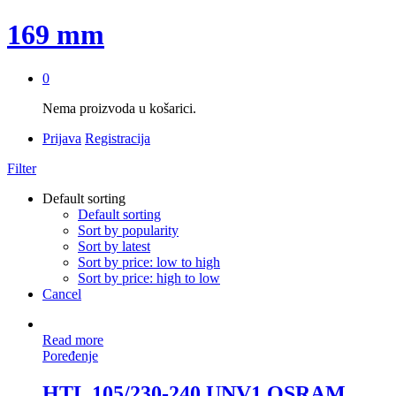
169 mm
0
Nema proizvoda u košarici.
Prijava
Registracija
Filter
Default sorting
Default sorting
Sort by popularity
Sort by latest
Sort by price: low to high
Sort by price: high to low
Cancel
Read more
Poređenje
HTL 105/230-240 UNV1 OSRAM