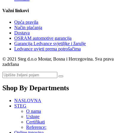
Važni linkovi
Opća pravila
Način plaćanja
Dostava
OSRAM automotive garancija
Garancija Ledvance svjetiljke i žarulje
Ledvance uvjeti prema potrošačima
© 2021 Steg d.o.o Mostar, Bosna i Hercegovina. Sva prava
zadržana
Shop By Departments
NASLOVNA
STEG
O nama
Usluge
Certifikati
Reference:
Online trgovina