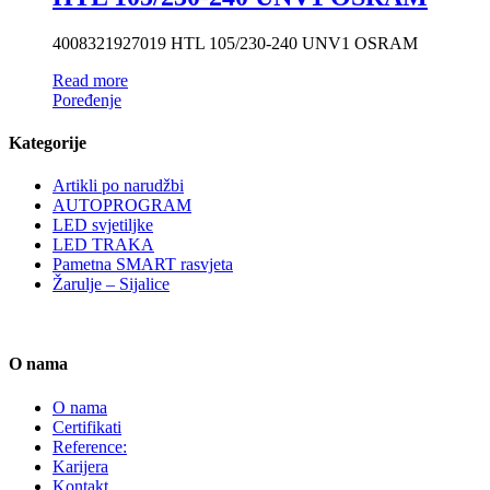
4008321927019 HTL 105/230-240 UNV1 OSRAM
Read more
Poređenje
Kategorije
Artikli po narudžbi
AUTOPROGRAM
LED svjetiljke
LED TRAKA
Pametna SMART rasvjeta
Žarulje – Sijalice
O nama
O nama
Certifikati
Reference:
Karijera
Kontakt