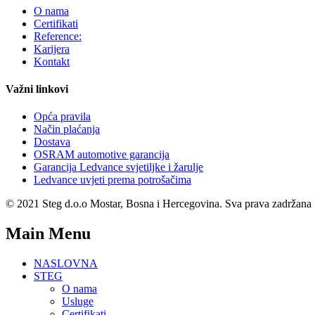
O nama
Certifikati
Reference:
Karijera
Kontakt
Važni linkovi
Opća pravila
Način plaćanja
Dostava
OSRAM automotive garancija
Garancija Ledvance svjetiljke i žarulje
Ledvance uvjeti prema potrošačima
© 2021 Steg d.o.o Mostar, Bosna i Hercegovina. Sva prava zadržana
Main Menu
NASLOVNA
STEG
O nama
Usluge
Certifikati