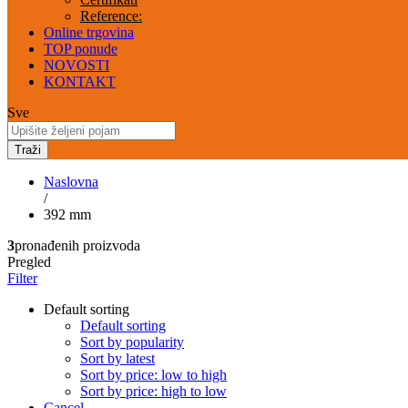
Reference:
Online trgovina
TOP ponude
NOVOSTI
KONTAKT
Sve
Traži
Naslovna
/
392 mm
3
pronađenih proizvoda
Pregled
Filter
Default sorting
Default sorting
Sort by popularity
Sort by latest
Sort by price: low to high
Sort by price: high to low
Cancel