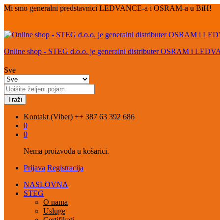
Mi smo generalni predstavnici LEDVANCE-a i OSRAM-a u BiH!
Online shop - STEG d.o.o. je generalni distributer OSRAM i LED
Sve
Traži
Kontakt (Viber)
++ 387 63 392 686
0
0
Nema proizvoda u košarici.
Prijava
Registracija
NASLOVNA
STEG
O nama
Usluge
Certifikati