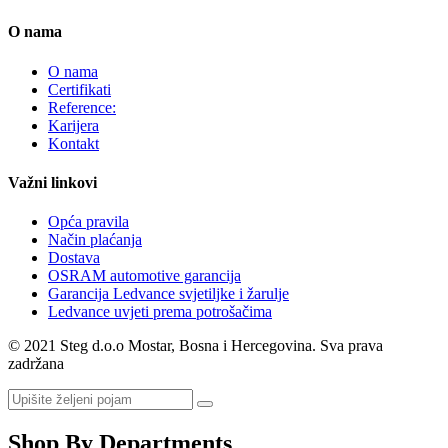
O nama
O nama
Certifikati
Reference:
Karijera
Kontakt
Važni linkovi
Opća pravila
Način plaćanja
Dostava
OSRAM automotive garancija
Garancija Ledvance svjetiljke i žarulje
Ledvance uvjeti prema potrošačima
© 2021 Steg d.o.o Mostar, Bosna i Hercegovina. Sva prava
zadržana
Shop By Departments