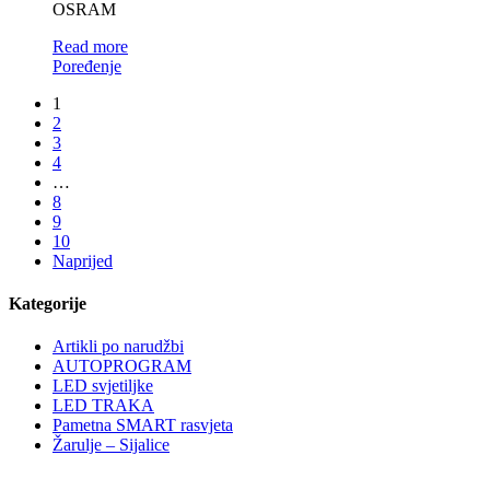
OSRAM
Read more
Poređenje
1
2
3
4
…
8
9
10
Naprijed
Kategorije
Artikli po narudžbi
AUTOPROGRAM
LED svjetiljke
LED TRAKA
Pametna SMART rasvjeta
Žarulje – Sijalice