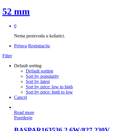
52 mm
0
Nema proizvoda u košarici.
Prijava
Registracija
Filter
Default sorting
Default sorting
Sort by popularity
Sort by latest
Sort by price: low to high
Sort by price: high to low
Cancel
Read more
Poređenje
BASPAR163536 2,6W/827 230V