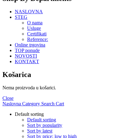
NASLOVNA
STEG
O nama
Usluge
Certifikati
Reference:
Online trgovina
TOP ponude
NOVOSTI
KONTAKT
Košarica
Nema proizvoda u košarici.
Close
Naslovna
Category
Search
Cart
Default sorting
Default sorting
Sort by popularity
Sort by latest
Sort by price: low to high