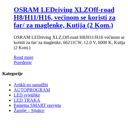
OSRAM LEDriving XLZOff-road
H8/H11/H16, većinom se koristi za
far/ za maglenke, Kutija (2 Kom.)
OSRAM LEDriving XLZ,Off-road H8/H11/H16 većinom se
koristi za far/ za maglenke, 66211CW, 12.0 V, 6000 K, Kutija
(2 Kom.)
Read more
Poređenje
Kategorije
Artikli po narudžbi
AUTOPROGRAM
LED svjetiljke
LED TRAKA
Pametna SMART rasvjeta
Žarulje – Sijalice