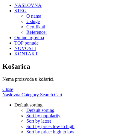
NASLOVNA
STEG
O nama
Usluge
Certifikati
Reference:
Online trgovina
TOP ponude
NOVOSTI
KONTAKT
Košarica
Nema proizvoda u košarici.
Close
Naslovna
Category
Search
Cart
Default sorting
Default sorting
Sort by popularity
Sort by latest
Sort by price: low to high
Sort by price: high to low