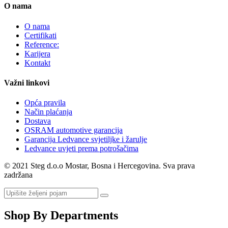
O nama
O nama
Certifikati
Reference:
Karijera
Kontakt
Važni linkovi
Opća pravila
Način plaćanja
Dostava
OSRAM automotive garancija
Garancija Ledvance svjetiljke i žarulje
Ledvance uvjeti prema potrošačima
© 2021 Steg d.o.o Mostar, Bosna i Hercegovina. Sva prava
zadržana
Shop By Departments