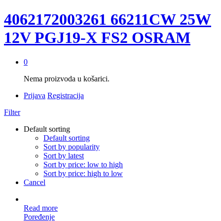
4062172003261 66211CW 25W
12V PGJ19-X FS2 OSRAM
0
Nema proizvoda u košarici.
Prijava
Registracija
Filter
Default sorting
Default sorting
Sort by popularity
Sort by latest
Sort by price: low to high
Sort by price: high to low
Cancel
Read more
Poređenje