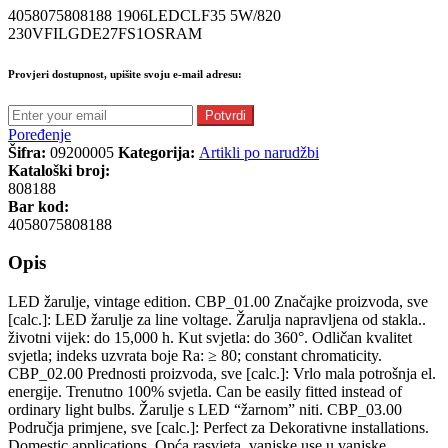
4058075808188 1906LEDCLF35 5W/820
230VFILGDE27FS1OSRAM
Provjeri dostupnost, upišite svoju e-mail adresu:
Potvrdi
Poređenje
Šifra:
09200005
Kategorija:
Artikli po narudžbi
Kataloški broj:
808188
Bar kod:
4058075808188
Opis
LED žarulje, vintage edition. CBP_01.00 Značajke proizvoda, sve
[calc.]: LED žarulje za line voltage. Žarulja napravljena od stakla..
životni vijek: do 15,000 h. Kut svjetla: do 360°. Odličan kvalitet
svjetla; indeks uzvrata boje Ra: ≥ 80; constant chromaticity.
CBP_02.00 Prednosti proizvoda, sve [calc.]: Vrlo mala potrošnja el.
energije. Trenutno 100% svjetla. Can be easily fitted instead of
ordinary light bulbs. Žarulje s LED “žarnom” niti. CBP_03.00
Područja primjene, sve [calc.]: Perfect za Dekorativne installations.
Domestic applications. Opća rasvjeta. vanjske use u vanjske