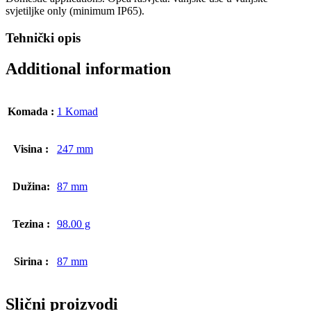
svjetiljke only (minimum IP65).
Tehnički opis
Additional information
Komada :
1 Komad
Visina :
247 mm
Dužina:
87 mm
Tezina :
98.00 g
Sirina :
87 mm
Slični proizvodi