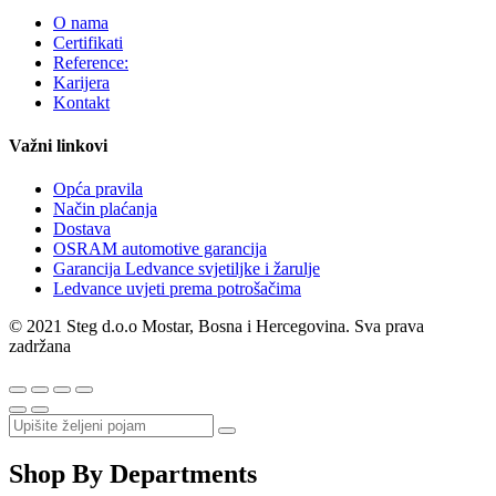
O nama
Certifikati
Reference:
Karijera
Kontakt
Važni linkovi
Opća pravila
Način plaćanja
Dostava
OSRAM automotive garancija
Garancija Ledvance svjetiljke i žarulje
Ledvance uvjeti prema potrošačima
© 2021 Steg d.o.o Mostar, Bosna i Hercegovina. Sva prava
zadržana
Shop By Departments