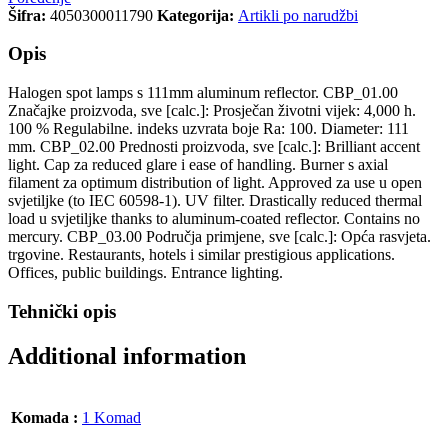
Šifra:
4050300011790
Kategorija:
Artikli po narudžbi
Opis
Halogen spot lamps s 111mm aluminum reflector. CBP_01.00
Značajke proizvoda, sve [calc.]: Prosječan životni vijek: 4,000 h.
100 % Regulabilne. indeks uzvrata boje Ra: 100. Diameter: 111
mm. CBP_02.00 Prednosti proizvoda, sve [calc.]: Brilliant accent
light. Cap za reduced glare i ease of handling. Burner s axial
filament za optimum distribution of light. Approved za use u open
svjetiljke (to IEC 60598-1). UV filter. Drastically reduced thermal
load u svjetiljke thanks to aluminum-coated reflector. Contains no
mercury. CBP_03.00 Područja primjene, sve [calc.]: Opća rasvjeta.
trgovine. Restaurants, hotels i similar prestigious applications.
Offices, public buildings. Entrance lighting.
Tehnički opis
Additional information
Komada :
1 Komad