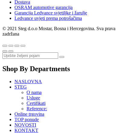
Dostava
OSRAM automotive garancija
Garancija Ledvance svjetiljke i žarulje
Ledvance uvjeti prema potrošačima
© 2021 Steg d.o.o Mostar, Bosna i Hercegovina. Sva prava
zadržana
Shop By Departments
NASLOVNA
STEG
O nama
Usluge
Certifikati
Reference:
Online trgovina
TOP ponude
NOVOSTI
KONTAKT