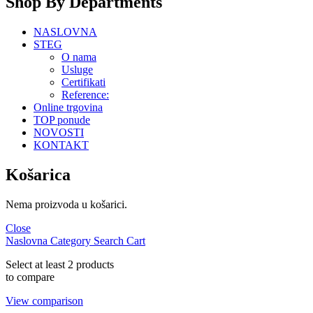
Shop By Departments
NASLOVNA
STEG
O nama
Usluge
Certifikati
Reference:
Online trgovina
TOP ponude
NOVOSTI
KONTAKT
Košarica
Nema proizvoda u košarici.
Close
Naslovna
Category
Search
Cart
Select at least 2 products
to compare
View comparison