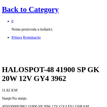
Back to
Category
0
Nema proizvoda u košarici.
Prijava
Registracija
HALOSPOT-48 41900 SP GK
20W 12V GY4 3962
11.82
KM
Stanje:
Na stanju
4050300003962 41900 SP 20W 12V GY4 FS1 OSRAM