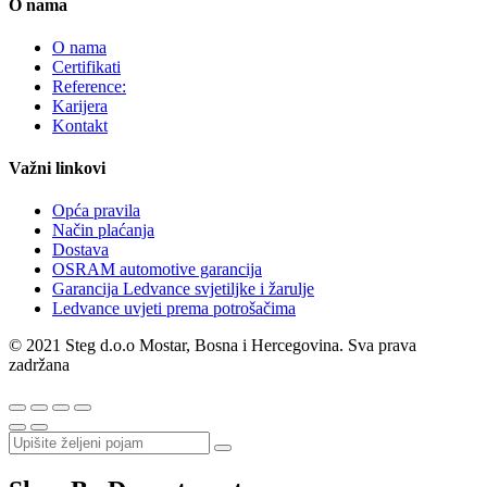
O nama
O nama
Certifikati
Reference:
Karijera
Kontakt
Važni linkovi
Opća pravila
Način plaćanja
Dostava
OSRAM automotive garancija
Garancija Ledvance svjetiljke i žarulje
Ledvance uvjeti prema potrošačima
© 2021 Steg d.o.o Mostar, Bosna i Hercegovina. Sva prava
zadržana