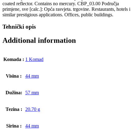
coated reflector. Contains no mercury. CBP_03.00 Područja
primjene, sve [calc.]: Opća rasvjeta. trgovine. Restaurants, hotels i
similar prestigious applications. Offices, public buildings.
Tehnički opis
Additional information
Komada :
1 Komad
Visina :
44 mm
Dužina:
57 mm
Tezina :
20.70 g
Sirina :
44 mm