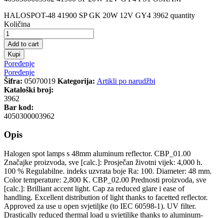
HALOSPOT-48 41900 SP GK 20W 12V GY4 3962 quantity
Količina
Add to cart
Kupi
Poređenje
Poređenje
Šifra:
05070019
Kategorija:
Artikli po narudžbi
Kataloški broj:
3962
Bar kod:
4050300003962
Opis
Halogen spot lamps s 48mm aluminum reflector. CBP_01.00
Značajke proizvoda, sve [calc.]: Prosječan životni vijek: 4,000 h.
100 % Regulabilne. indeks uzvrata boje Ra: 100. Diameter: 48 mm.
Color temperature: 2,800 K. CBP_02.00 Prednosti proizvoda, sve
[calc.]: Brilliant accent light. Cap za reduced glare i ease of
handling. Excellent distribution of light thanks to facetted reflector.
Approved za use u open svjetiljke (to IEC 60598-1). UV filter.
Drastically reduced thermal load u svjetiljke thanks to aluminum-