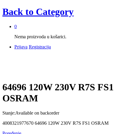
Back to
Category
0
Nema proizvoda u košarici.
Prijava
Registracija
64696 120W 230V R7S FS1
OSRAM
Stanje:
Available on backorder
4008321977670 64696 120W 230V R7S FS1 OSRAM
Poređenje