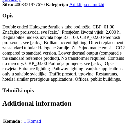
Šifra:
4008321977670
Kategorija:
Artikli po narudžbi
Opis
Double ended Halogene žarulje s tube podnožje. CBP_01.00
Značajke proizvoda, sve [calc.]: Prosječan životni vijek: 2,000 h.
Regulabilne. indeks uzvrata boje Ra: 100. CBP_02.00 Prednosti
proizvoda, sve [calc.]: Brilliant accent lighting. Direct replacement
za standard tubular Halogene žarulje. Značajno manje emisija CO2
compared to standard version. Lower thermal output (compared s
the standard reference product). No transformer required. Contains
no mercury. CBP_03.00 Područja primjene, sve [calc.]: Opća
rasvjeta. Entrance lighting. Pathway lighting. vanjske applications
only u suitable svjetiljke. Traffic prostori. trgovine. Restaurants,
hotels i similar prestigious applications. Offices, public buildings.
Tehnički opis
Additional information
Komada :
1 Komad