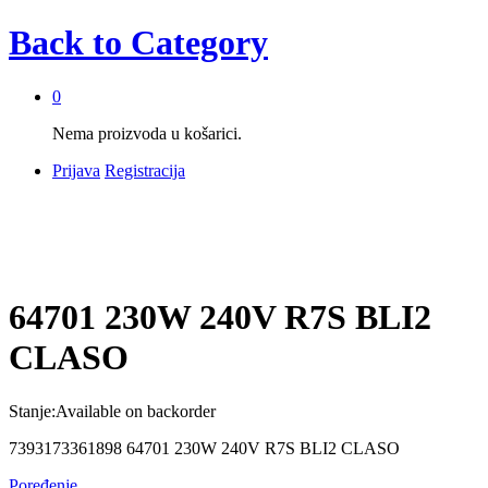
Back to
Category
0
Nema proizvoda u košarici.
Prijava
Registracija
64701 230W 240V R7S BLI2
CLASO
Stanje:
Available on backorder
7393173361898 64701 230W 240V R7S BLI2 CLASO
Poređenje