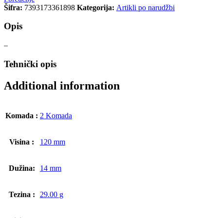
Šifra:
7393173361898
Kategorija:
Artikli po narudžbi
Opis
–
Tehnički opis
Additional information
Komada :
2 Komada
Visina :
120 mm
Dužina:
14 mm
Tezina :
29.00 g