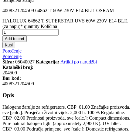
Stanje:
Na stanju
4008321204509 64862 T 60W 230V E14 BLI1 OSRAM
HALOLUX 64862 T SUPERSTAR UVS 60W 230V E14 BLI1
(za napu)* quantity
Količina
Add to cart
Kupi
Poređenje
Poređenje
Šifra:
05040027
Kategorija:
Artikli po narudžbi
Kataloški broj:
204509
Bar kod:
4008321204509
Opis
Halogene žarulje za refrigerators. CBP_01.00 Značajke proizvoda,
sve [calc.]: Prosječan životni vijek: 2,000 h. 100 % Regulabilne.
CBP_02.00 Prednosti proizvoda, sve [calc.]: Compact dimensions.
Pure natural halogen light (approximately 2,900 K). UV filter.
CBP_03.00 Područja primjene, sve [calc.]: Domestic refrigerators.