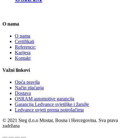
O nama
O nama
Certifikati
Reference:
Karijera
Kontakt
Važni linkovi
Opća pravila
Način plaćanja
Dostava
OSRAM automotive garancija
Garancija Ledvance svjetiljke i žarulje
Ledvance uvjeti prema potrošačima
© 2021 Steg d.o.o Mostar, Bosna i Hercegovina. Sva prava
zadržana