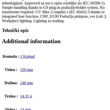
tehnologijom. Approved za use u open svjetiljke (to IEC 60598-1).
Simple handling thanks to G9 plug-in podnožje/holder system. No
transformer required. UV filter. Complies s IEC 60432-3 thanks to
integrated fuse function. CBP_03.00 Područja primjene, sve [calc.]:
Workplace lighting. Lighting za reading.
Tehnički opis
Additional information
Komada :
1 Komad
Visina :
120 mm
Dužina:
140 mm
Tezina :
14.31 g
Sirina :
14 mm