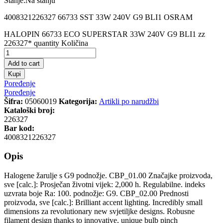
Stanje:
Na stanju
4008321226327 66733 SST 33W 240V G9 BLI1 OSRAM
HALOPIN 66733 ECO SUPERSTAR 33W 240V G9 BLI1 zz
226327* quantity
Količina
Add to cart
Kupi
Poređenje
Poređenje
Šifra:
05060019
Kategorija:
Artikli po narudžbi
Kataloški broj:
226327
Bar kod:
4008321226327
Opis
Halogene žarulje s G9 podnožje. CBP_01.00 Značajke proizvoda,
sve [calc.]: Prosječan životni vijek: 2,000 h. Regulabilne. indeks
uzvrata boje Ra: 100. podnožje: G9. CBP_02.00 Prednosti
proizvoda, sve [calc.]: Brilliant accent lighting. Incredibly small
dimensions za revolutionary new svjetiljke designs. Robusne
filament design thanks to innovative, unique bulb pinch