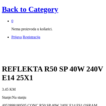
Back to
Category
0
Nema proizvoda u košarici.
Prijava
Registracija
REFLEKTA R50 SP 40W 240V
E14 25X1
3.45
KM
Stanje:
Na stanju
4052899180505 CONC R50 SP 40W 240V E14 FS1 OSRAM