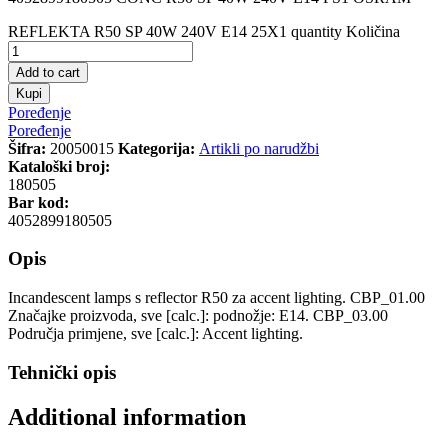
REFLEKTA R50 SP 40W 240V E14 25X1 quantity
Količina
Add to cart
Kupi
Poređenje
Poređenje
Šifra:
20050015
Kategorija:
Artikli po narudžbi
Kataloški broj:
180505
Bar kod:
4052899180505
Opis
Incandescent lamps s reflector R50 za accent lighting. CBP_01.00
Značajke proizvoda, sve [calc.]: podnožje: E14. CBP_03.00
Područja primjene, sve [calc.]: Accent lighting.
Tehnički opis
Additional information