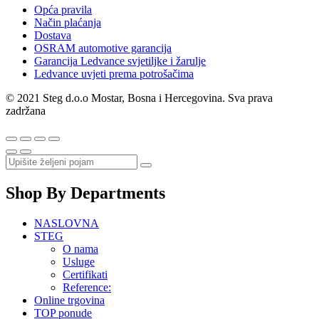
Opća pravila
Način plaćanja
Dostava
OSRAM automotive garancija
Garancija Ledvance svjetiljke i žarulje
Ledvance uvjeti prema potrošačima
© 2021 Steg d.o.o Mostar, Bosna i Hercegovina. Sva prava
zadržana
Shop By Departments
NASLOVNA
STEG
O nama
Usluge
Certifikati
Reference:
Online trgovina
TOP ponude