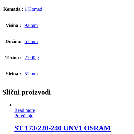
Komada :
1 Komad
Visina :
92 mm
Dužina:
51 mm
Tezina :
27.00 g
Sirina :
51 mm
Slični proizvodi
Read more
Poređenje
ST 173/220-240 UNV1 OSRAM