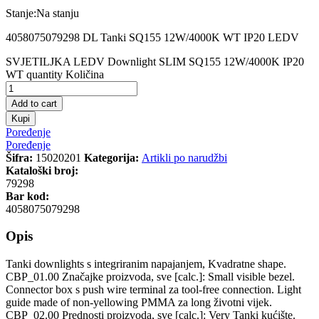
Stanje:
Na stanju
4058075079298 DL Tanki SQ155 12W/4000K WT IP20 LEDV
SVJETILJKA LEDV Downlight SLIM SQ155 12W/4000K IP20
WT quantity
Količina
Add to cart
Kupi
Poređenje
Poređenje
Šifra:
15020201
Kategorija:
Artikli po narudžbi
Kataloški broj:
79298
Bar kod:
4058075079298
Opis
Tanki downlights s integriranim napajanjem, Kvadratne shape.
CBP_01.00 Značajke proizvoda, sve [calc.]: Small visible bezel.
Connector box s push wire terminal za tool-free connection. Light
guide made of non-yellowing PMMA za long životni vijek.
CBP_02.00 Prednosti proizvoda, sve [calc.]: Very Tanki kućište.