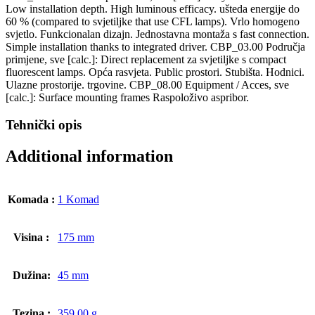
Low installation depth. High luminous efficacy. ušteda energije do
60 % (compared to svjetiljke that use CFL lamps). Vrlo homogeno
svjetlo. Funkcionalan dizajn. Jednostavna montaža s fast connection.
Simple installation thanks to integrated driver. CBP_03.00 Područja
primjene, sve [calc.]: Direct replacement za svjetiljke s compact
fluorescent lamps. Opća rasvjeta. Public prostori. Stubišta. Hodnici.
Ulazne prostorije. trgovine. CBP_08.00 Equipment / Acces, sve
[calc.]: Surface mounting frames Raspoloživo aspribor.
Tehnički opis
Additional information
Komada :
1 Komad
Visina :
175 mm
Dužina:
45 mm
Tezina :
359.00 g