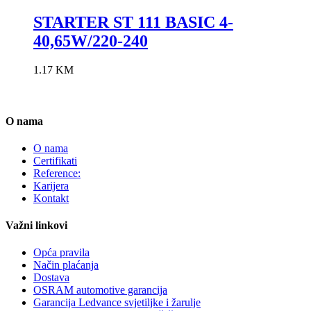
STARTER ST 111 BASIC 4-
40,65W/220-240
1.17
KM
O nama
O nama
Certifikati
Reference:
Karijera
Kontakt
Važni linkovi
Opća pravila
Način plaćanja
Dostava
OSRAM automotive garancija
Garancija Ledvance svjetiljke i žarulje