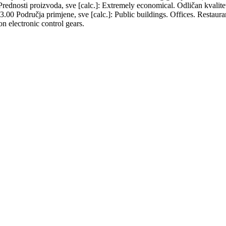
nosti proizvoda, sve [calc.]: Extremely economical. Odličan kvalitet s
odručja primjene, sve [calc.]: Public buildings. Offices. Restaurants
n electronic control gears.