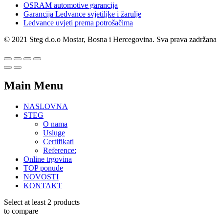
OSRAM automotive garancija
Garancija Ledvance svjetiljke i žarulje
Ledvance uvjeti prema potrošačima
© 2021 Steg d.o.o Mostar, Bosna i Hercegovina. Sva prava zadržana
Main Menu
NASLOVNA
STEG
O nama
Usluge
Certifikati
Reference:
Online trgovina
TOP ponude
NOVOSTI
KONTAKT
Select at least 2 products
to compare