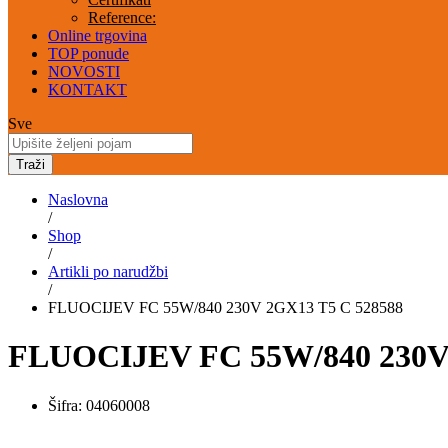
Reference:
Online trgovina
TOP ponude
NOVOSTI
KONTAKT
Sve
Traži
Naslovna
/
Shop
/
Artikli po narudžbi
/
FLUOCIJEV FC 55W/840 230V 2GX13 T5 C 528588
FLUOCIJEV FC 55W/840 230V 
Šifra:
04060008