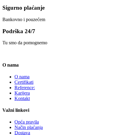
Sigurno plaćanje
Bankovno i pouzećem
Podrška 24/7
Tu smo da pomognemo
O nama
O nama
Certifikati
Reference:
Karijera
Kontakt
Važni linkovi
Opća pravila
Način plaćanja
Dostava