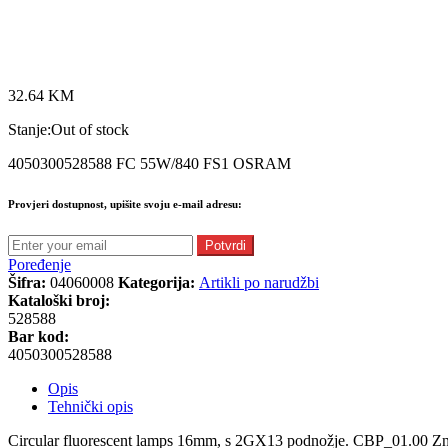
32.64
KM
Stanje:
Out of stock
4050300528588 FC 55W/840 FS1 OSRAM
Provjeri dostupnost, upišite svoju e-mail adresu:
Potvrdi
Poređenje
Šifra:
04060008
Kategorija:
Artikli po narudžbi
Kataloški broj:
528588
Bar kod:
4050300528588
Opis
Tehnički opis
Circular fluorescent lamps 16mm, s 2GX13 podnožje. CBP_01.00 Zn