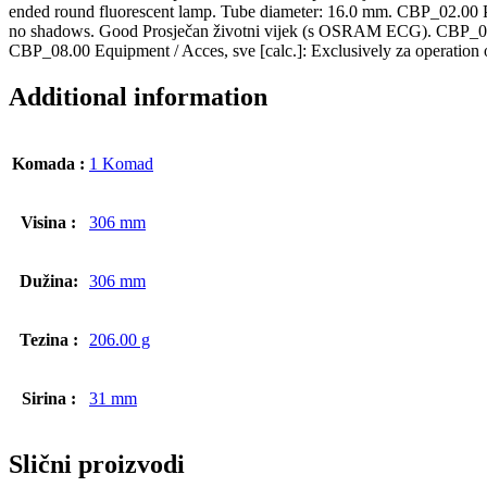
ended round fluorescent lamp. Tube diameter: 16.0 mm. CBP_02.00 Pred
no shadows. Good Prosječan životni vijek (s OSRAM ECG). CBP_03.00 P
CBP_08.00 Equipment / Acces, sve [calc.]: Exclusively za operation o
Additional information
Komada :
1 Komad
Visina :
306 mm
Dužina:
306 mm
Tezina :
206.00 g
Sirina :
31 mm
Slični proizvodi