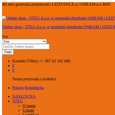
Mi smo generalni predstavnici LEDVANCE-a i OSRAM-a u BiH!
Online shop - STEG d.o.o. je generalni distributer OSRAM i LED
Sve
Traži
Kontakt (Viber)
++ 387 63 392 686
0
0
Nema proizvoda u košarici.
Prijava
Registracija
NASLOVNA
STEG
O nama
Usluge
Certifikati