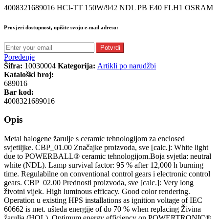
4008321689016 HCI-TT 150W/942 NDL PB E40 FLH1 OSRAM
Provjeri dostupnost, upišite svoju e-mail adresu:
Potvrdi
Poređenje
Šifra:
10030004
Kategorija:
Artikli po narudžbi
Kataloški broj:
689016
Bar kod:
4008321689016
Opis
Metal halogene žarulje s ceramic tehnologijom za enclosed
svjetiljke. CBP_01.00 Značajke proizvoda, sve [calc.]: White light
due to POWERBALL® ceramic tehnologijom.Boja svjetla: neutral
white (NDL). Lamp survival factor: 95 % after 12,000 h burning
time. Regulabilne on conventional control gears i electronic control
gears. CBP_02.00 Prednosti proizvoda, sve [calc.]: Very long
životni vijek. High luminous efficacy. Good color rendering.
Operation u existing HPS installations as ignition voltage of IEC
60662 is met. ušteda energije of do 70 % when replacing Živina
žarulja (HQL). Optimum energy efficiency on POWERTRONIC®