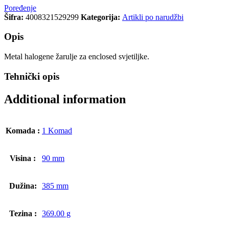
Poređenje
Šifra:
4008321529299
Kategorija:
Artikli po narudžbi
Opis
Metal halogene žarulje za enclosed svjetiljke.
Tehnički opis
Additional information
Komada :
1 Komad
Visina :
90 mm
Dužina:
385 mm
Tezina :
369.00 g