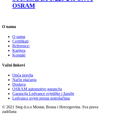
OSRAM
O nama
O nama
Certifikati
Reference:
Karijera
Kontakt
Važni linkovi
Opća pravila
Način plaćanja
Dostava
OSRAM automotive garancija
Garancija Ledvance svjetiljke i žarulje
Ledvance uvjeti prema potrošačima
© 2021 Steg d.o.o Mostar, Bosna i Hercegovina. Sva prava
zadržana