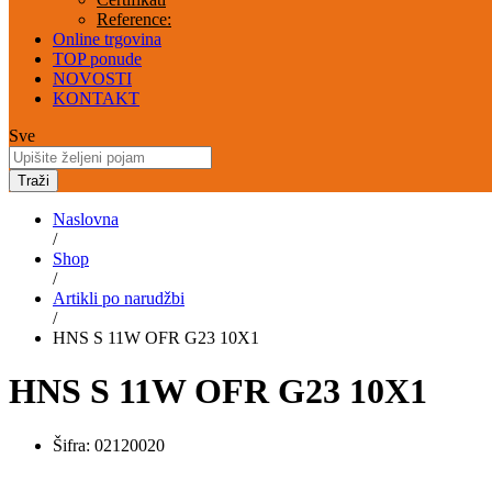
Reference:
Online trgovina
TOP ponude
NOVOSTI
KONTAKT
Sve
Traži
Naslovna
/
Shop
/
Artikli po narudžbi
/
HNS S 11W OFR G23 10X1
HNS S 11W OFR G23 10X1
Šifra:
02120020