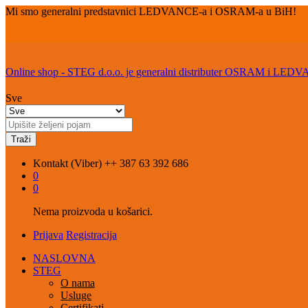
Mi smo generalni predstavnici LEDVANCE-a i OSRAM-a u BiH!
Online shop - STEG d.o.o. je generalni distributer OSRAM i LED
Sve
Traži
Kontakt (Viber)
++ 387 63 392 686
0
0
Nema proizvoda u košarici.
Prijava
Registracija
NASLOVNA
STEG
O nama
Usluge
Certifikati