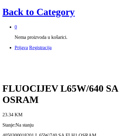
Back to
Category
0
Nema proizvoda u košarici.
Prijava
Registracija
FLUOCIJEV L65W/640 SA
OSRAM
23.34
KM
Stanje:
Na stanju
4050300018201 L 65W/740 SA FLH1 OSRAM