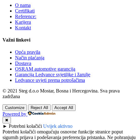
O nama
Certifikati
Reference:
Karijera
Kontakt
Važni linkovi
Opća pravila
Način plaćanja
Dostava
OSRAM automotive garancija
Garancija Ledvance svjetiljke i žarulje
Ledvance uvjeti prema potrošačima
© 2021 Steg d.o.o Mostar, Bosna i Hercegovina. Sva prava
zadržana
Customize
Reject All
Accept All
Powered by
✖
►
Potrebni kolačići
Uvijek aktivno
Potrebni kolačići omogućuju osnovne funkcije stranice poput
sigurnih prijava i podešavanja preferencija pristanka. Ne pohranjuju