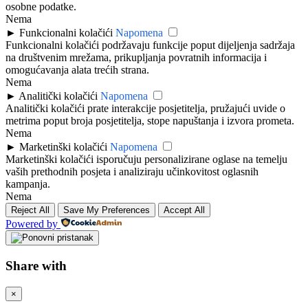
osobne podatke.
Nema
►
Funkcionalni kolačići
Napomena
Funkcionalni kolačići podržavaju funkcije poput dijeljenja sadržaja
na društvenim mrežama, prikupljanja povratnih informacija i
omogućavanja alata trećih strana.
Nema
►
Analitički kolačići
Napomena
Analitički kolačići prate interakcije posjetitelja, pružajući uvide o
metrima poput broja posjetitelja, stope napuštanja i izvora prometa.
Nema
►
Marketinški kolačići
Napomena
Marketinški kolačići isporučuju personalizirane oglase na temelju
vaših prethodnih posjeta i analiziraju učinkovitost oglasnih
kampanja.
Nema
Reject All
Save My Preferences
Accept All
Powered by
Share with
×