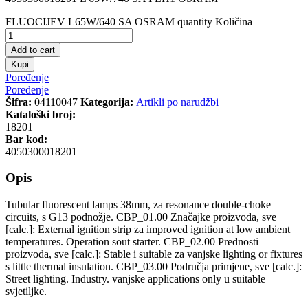
FLUOCIJEV L65W/640 SA OSRAM quantity
Količina
Add to cart
Kupi
Poređenje
Poređenje
Šifra:
04110047
Kategorija:
Artikli po narudžbi
Kataloški broj:
18201
Bar kod:
4050300018201
Opis
Tubular fluorescent lamps 38mm, za resonance double-choke
circuits, s G13 podnožje. CBP_01.00 Značajke proizvoda, sve
[calc.]: External ignition strip za improved ignition at low ambient
temperatures. Operation sout starter. CBP_02.00 Prednosti
proizvoda, sve [calc.]: Stable i suitable za vanjske lighting or fixtures
s little thermal insulation. CBP_03.00 Područja primjene, sve [calc.]:
Street lighting. Industry. vanjske applications only u suitable
svjetiljke.