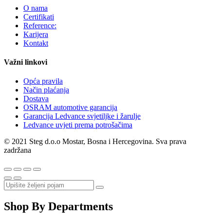
O nama
Certifikati
Reference:
Karijera
Kontakt
Važni linkovi
Opća pravila
Način plaćanja
Dostava
OSRAM automotive garancija
Garancija Ledvance svjetiljke i žarulje
Ledvance uvjeti prema potrošačima
© 2021 Steg d.o.o Mostar, Bosna i Hercegovina. Sva prava
zadržana
Shop By Departments