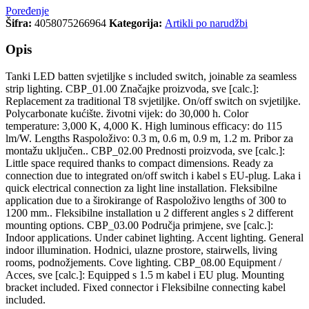
Poređenje
Šifra:
4058075266964
Kategorija:
Artikli po narudžbi
Opis
Tanki LED batten svjetiljke s included switch, joinable za seamless
strip lighting. CBP_01.00 Značajke proizvoda, sve [calc.]:
Replacement za traditional T8 svjetiljke. On/off switch on svjetiljke.
Polycarbonate kućište. životni vijek: do 30,000 h. Color
temperature: 3,000 K, 4,000 K. High luminous efficacy: do 115
lm/W. Lengths Raspoloživo: 0.3 m, 0.6 m, 0.9 m, 1.2 m. Pribor za
montažu uključen.. CBP_02.00 Prednosti proizvoda, sve [calc.]:
Little space required thanks to compact dimensions. Ready za
connection due to integrated on/off switch i kabel s EU-plug. Laka i
quick electrical connection za light line installation. Fleksibilne
application due to a širokirange of Raspoloživo lengths of 300 to
1200 mm.. Fleksibilne installation u 2 different angles s 2 different
mounting options. CBP_03.00 Područja primjene, sve [calc.]:
Indoor applications. Under cabinet lighting. Accent lighting. General
indoor illumination. Hodnici, ulazne prostore, stairwells, living
rooms, podnožjements. Cove lighting. CBP_08.00 Equipment /
Acces, sve [calc.]: Equipped s 1.5 m kabel i EU plug. Mounting
bracket included. Fixed connector i Fleksibilne connecting kabel
included.