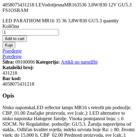
4058075431218 LEVodotijesnaMR163536 3,8W/830 12V GU5.3
FS1OSRAM
LED PARATHOM MR16 35 36 3,8W/830 GU5.3 quantity
Količina
Add to cart
Kupi
Poređenje
Poređenje
Šifra:
09100006
Kategorija:
Artikli po narudžbi
Kataloški broj:
431218
Bar kod:
4058075431218
Opis
Nisko naponskaLED reflector lamps MR16 s retrofit pin podnožje.
CBP_01.00 Značajke proizvoda, sve [calc.]: LED alternative to
nisko naponska Halogene žarulje. Visoka postojanost boja: ≤ 6
SDCM. Ne Regulabilne. podnožje: GU5.3. Žarulja napravljena od
stakla.. Odličan kvalitet svjetla; indeks uzvrata boje Ra: ≥ 80. životni
vijek: do 15,000 h. CBP_02.00 Prednosti proizvoda, sve [calc.]: