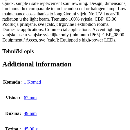
Quick, simple i safe replacement sout rewiring. Design, dimensions,
luminous flux comparable to an incandescent or halogen lamp. Low
maintenance costs thanks to long životni vijek. No UV i near-IR
radiation u the light beam. Trenutno 100% svjetla. CBP_03.00
Područja primjene, sve [calc.]: trgovine i exhibition rooms.
Domestic applications. Commercial applications. Accent lighting.
vanjske use u vanjske svjetiljke only (minimum IP65). CBP_08.00
Equipment / Acces, sve [calc.]: Equipped s high-power LEDs.
Tehnički opis
Additional information
Komada :
1 Komad
Visina :
62 mm
Dužina:
49 mm
Tezina :
45.00 g