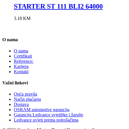
STARTER ST 111 BLI2 64000
3.18
KM
O nama
O nama
Certifikati
Reference:
Karijera
Kontakt
Važni linkovi
Opća pravila
Način plaćanja
Dostava
OSRAM automotive garancija
Garancija Ledvance svjetiljke i žarulje
Ledvance uvjeti prema potrošačima