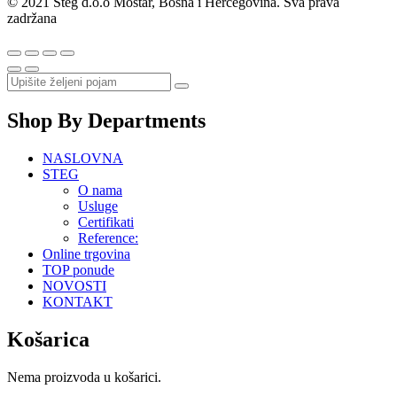
© 2021 Steg d.o.o Mostar, Bosna i Hercegovina. Sva prava
zadržana
Shop By Departments
NASLOVNA
STEG
O nama
Usluge
Certifikati
Reference:
Online trgovina
TOP ponude
NOVOSTI
KONTAKT
Košarica
Nema proizvoda u košarici.