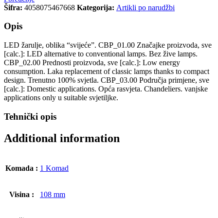
Šifra:
4058075467668
Kategorija:
Artikli po narudžbi
Opis
LED žarulje, oblika “svijeće”. CBP_01.00 Značajke proizvoda, sve
[calc.]: LED alternative to conventional lamps. Bez žive lamps.
CBP_02.00 Prednosti proizvoda, sve [calc.]: Low energy
consumption. Laka replacement of classic lamps thanks to compact
design. Trenutno 100% svjetla. CBP_03.00 Područja primjene, sve
[calc.]: Domestic applications. Opća rasvjeta. Chandeliers. vanjske
applications only u suitable svjetiljke.
Tehnički opis
Additional information
Komada :
1 Komad
Visina :
108 mm