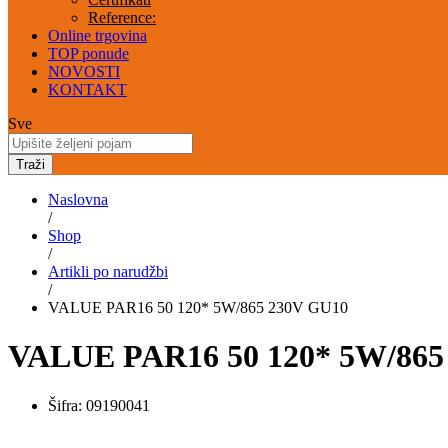
Reference:
Online trgovina
TOP ponude
NOVOSTI
KONTAKT
Sve
Traži
Naslovna
/
Shop
/
Artikli po narudžbi
/
VALUE PAR16 50 120* 5W/865 230V GU10
VALUE PAR16 50 120* 5W/865
Šifra:
09190041