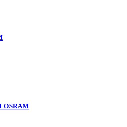
M
NV1 OSRAM