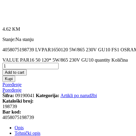
4.62
KM
Stanje:
Na stanju
4058075198739 LVPAR1650120 5W/865 230V GU10 FS1 OSRA
VALUE PAR16 50 120* 5W/865 230V GU10 quantity
Količina
Add to cart
Kupi
Poređenje
Poređenje
Šifra:
09190041
Kategorija:
Artikli po narudžbi
Kataloški broj:
198739
Bar kod:
4058075198739
Opis
Tehnički opis