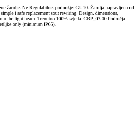
ene žarulje. Ne Regulabilne. podnožje: GU10. Žarulja napravljena od
, simple i safe replacement sout rewiring. Design, dimensions,
ion u the light beam. Trenutno 100% svjetla. CBP_03.00 Područja
jetiljke only (minimum IP65).