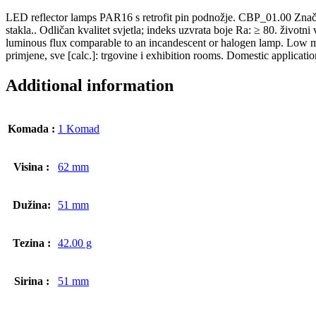
LED reflector lamps PAR16 s retrofit pin podnožje. CBP_01.00 Znača
stakla.. Odličan kvalitet svjetla; indeks uzvrata boje Ra: ≥ 80. život
luminous flux comparable to an incandescent or halogen lamp. Low ma
primjene, sve [calc.]: trgovine i exhibition rooms. Domestic applicat
Additional information
Komada :
1 Komad
Visina :
62 mm
Dužina:
51 mm
Tezina :
42.00 g
Sirina :
51 mm