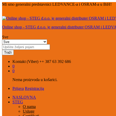
Mi smo generalni predstavnici LEDVANCE-a i OSRAM-a u BiH!
Online shop - STEG d.o.o. je generalni distributer OSRAM i LED
Sve
Traži
Kontakt (Viber)
++ 387 63 392 686
0
0
Nema proizvoda u košarici.
Prijava
Registracija
NASLOVNA
STEG
O nama
Usluge
Certifikati