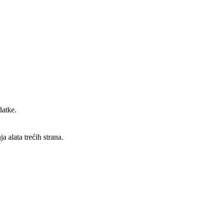
datke.
 alata trećih strana.