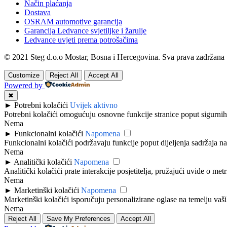
Način plaćanja
Dostava
OSRAM automotive garancija
Garancija Ledvance svjetiljke i žarulje
Ledvance uvjeti prema potrošačima
© 2021 Steg d.o.o Mostar, Bosna i Hercegovina. Sva prava zadržana
Customize
Reject All
Accept All
Powered by
✖
►
Potrebni kolačići
Uvijek aktivno
Potrebni kolačići omogućuju osnovne funkcije stranice poput sigurnih
Nema
►
Funkcionalni kolačići
Napomena
Funkcionalni kolačići podržavaju funkcije poput dijeljenja sadržaja n
Nema
►
Analitički kolačići
Napomena
Analitički kolačići prate interakcije posjetitelja, pružajući uvide o met
Nema
►
Marketinški kolačići
Napomena
Marketinški kolačići isporučuju personalizirane oglase na temelju vaši
Nema
Reject All
Save My Preferences
Accept All