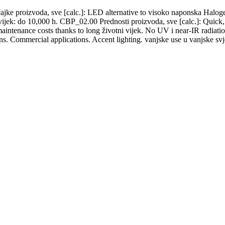
jke proizvoda, sve [calc.]: LED alternative to visoko naponska Halog
ni vijek: do 10,000 h. CBP_02.00 Prednosti proizvoda, sve [calc.]: Quick
intenance costs thanks to long životni vijek. No UV i near-IR radiat
ions. Commercial applications. Accent lighting. vanjske use u vanjske sv