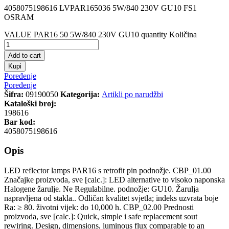
4058075198616 LVPAR165036 5W/840 230V GU10 FS1
OSRAM
VALUE PAR16 50 5W/840 230V GU10 quantity
Količina
Add to cart
Kupi
Poređenje
Poređenje
Šifra:
09190050
Kategorija:
Artikli po narudžbi
Kataloški broj:
198616
Bar kod:
4058075198616
Opis
LED reflector lamps PAR16 s retrofit pin podnožje. CBP_01.00
Značajke proizvoda, sve [calc.]: LED alternative to visoko naponska
Halogene žarulje. Ne Regulabilne. podnožje: GU10. Žarulja
napravljena od stakla.. Odličan kvalitet svjetla; indeks uzvrata boje
Ra: ≥ 80. životni vijek: do 10,000 h. CBP_02.00 Prednosti
proizvoda, sve [calc.]: Quick, simple i safe replacement sout
rewiring. Design, dimensions, luminous flux comparable to an