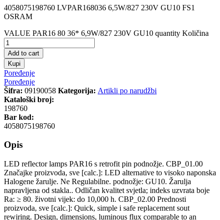
4058075198760 LVPAR168036 6,5W/827 230V GU10 FS1
OSRAM
VALUE PAR16 80 36* 6,9W/827 230V GU10 quantity
Količina
Add to cart
Kupi
Poređenje
Poređenje
Šifra:
09190058
Kategorija:
Artikli po narudžbi
Kataloški broj:
198760
Bar kod:
4058075198760
Opis
LED reflector lamps PAR16 s retrofit pin podnožje. CBP_01.00
Značajke proizvoda, sve [calc.]: LED alternative to visoko naponska
Halogene žarulje. Ne Regulabilne. podnožje: GU10. Žarulja
napravljena od stakla.. Odličan kvalitet svjetla; indeks uzvrata boje
Ra: ≥ 80. životni vijek: do 10,000 h. CBP_02.00 Prednosti
proizvoda, sve [calc.]: Quick, simple i safe replacement sout
rewiring. Design, dimensions, luminous flux comparable to an