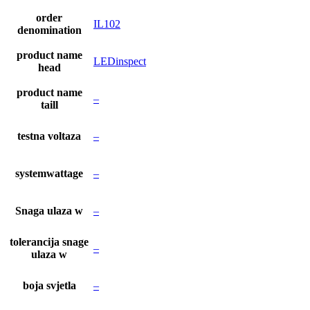
order
IL102
denomination
product name
LEDinspect
head
product name
–
taill
testna voltaza
–
systemwattage
–
Snaga ulaza w
–
tolerancija snage
–
ulaza w
boja svjetla
–