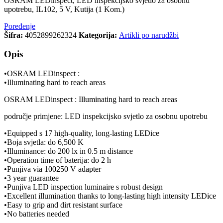
OSRAM LEDinspect, LED inspekcijsko svjetlo za osobnu
upotrebu, IL102, 5 V, Kutija (1 Kom.)
Poređenje
Šifra:
4052899262324
Kategorija:
Artikli po narudžbi
Opis
•OSRAM LEDinspect :
•Illuminating hard to reach areas
OSRAM LEDinspect : Illuminating hard to reach areas
područje primjene: LED inspekcijsko svjetlo za osobnu upotrebu
•Equipped s 17 high-quality, long-lasting LEDice
•Boja svjetla: do 6,500 K
•Illuminance: do 200 lx in 0.5 m distance
•Operation time of baterija: do 2 h
•Punjiva via 100250 V adapter
•3 year guarantee
•Punjiva LED inspection luminaire s robust design
•Excellent illumination thanks to long-lasting high intensity LEDice
•Easy to grip and dirt resistant surface
•No batteries needed