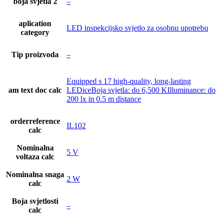
boja svjetla 2
–
aplication
LED inspekcijsko svjetlo za osobnu upotrebu
category
Tip proizvoda
–
Equipped s 17 high-quality, long-lasting
am text doc calc
LEDiceBoja svjetla: do 6,500 KIlluminance: do
200 lx in 0.5 m distance
orderreference
IL102
calc
Nominalna
5 V
voltaza calc
Nominalna snaga
2 W
calc
Boja svjetlosti
–
calc