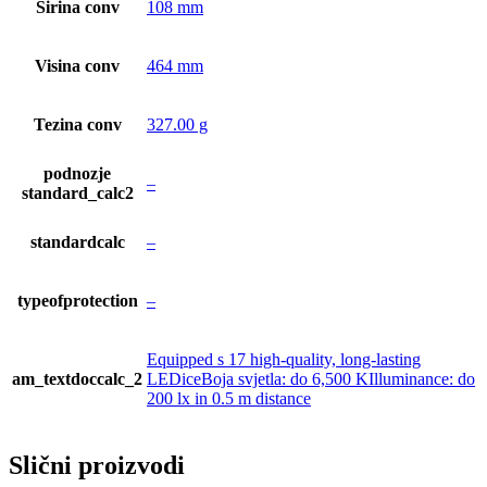
Sirina conv
108 mm
Visina conv
464 mm
Tezina conv
327.00 g
podnozje
–
standard_calc2
standardcalc
–
typeofprotection
–
Equipped s 17 high-quality, long-lasting
am_textdoccalc_2
LEDiceBoja svjetla: do 6,500 KIlluminance: do
200 lx in 0.5 m distance
Slični proizvodi