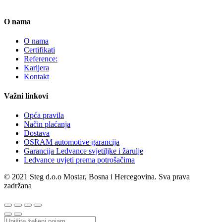
O nama
O nama
Certifikati
Reference:
Karijera
Kontakt
Važni linkovi
Opća pravila
Način plaćanja
Dostava
OSRAM automotive garancija
Garancija Ledvance svjetiljke i žarulje
Ledvance uvjeti prema potrošačima
© 2021 Steg d.o.o Mostar, Bosna i Hercegovina. Sva prava
zadržana