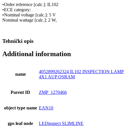
•Order reference [calc.]: IL102
•ECE category:
•Nominal voltage [calc.]: 5 V
Nominal wattage [calc.]: 2 W,
Tehnički opis
Additional information
4052899262324 IL102 INSPECTION LAMP
name
4X1 AUP OSRAM
Parent ID
ZMP_1270466
object type name
EAN10
gps leaf node
LEDinspect SLIMLINE