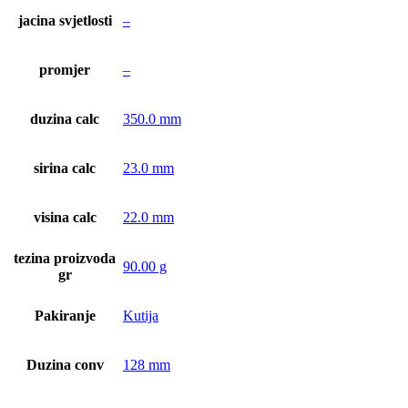
jacina svjetlosti
–
promjer
–
duzina calc
350.0 mm
sirina calc
23.0 mm
visina calc
22.0 mm
tezina proizvoda
90.00 g
gr
Pakiranje
Kutija
Duzina conv
128 mm