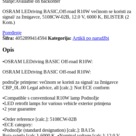
Stanje:
Available on backorder
OSRAM LEDriving BASIC,Off-road R10W većinom se koristi za
signal/ za žmigavce, 5108CW-02B, 12.0 V, 6000 K, BLISTER (2
Kom.)
Poređenje
Šifra:
4052899414594
Kategorija:
Artikli po narudžbi
Opis
•OSRAM LEDriving BASIC Off-road R10W:
OSRAM LEDriving BASIC Off-road R10W:
područje primjene: većinom se koristi za signal/ za žmigavce
CBP_0L.00 Legal advice, all [calc.]: Not ECE conform
•Compatible s conventional R10W lamp Podnožje
•LED retrofit lamps for various vehicle exterior primjena
•2 year guarantee
•Order reference [calc.]: 5108CW-02B
•ECE category:
•Podnožje (standard designation) [calc.]: BA15s
Boja svjetla [calc.]: 6000 K, •Nominal voltage [calc.]: 12.0 V