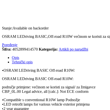
Stanje:
Available on backorder
OSRAM LEDriving BASIC,Off-road R10W većinom se koristi z
Poređenje
Šifra:
4052899414570
Kategorija:
Artikli po narudžbi
Opis
Tehnički opis
•OSRAM LEDriving BASIC Off-road R10W:
OSRAM LEDriving BASIC Off-road R10W:
područje primjene: većinom se koristi za signal/ za žmigavce
CBP_0L.00 Legal advice, all [calc.]: Not ECE conform
•Compatible s conventional R10W lamp Podnožje
•LED retrofit lamps for various vehicle exterior primjena
•2 year guarantee