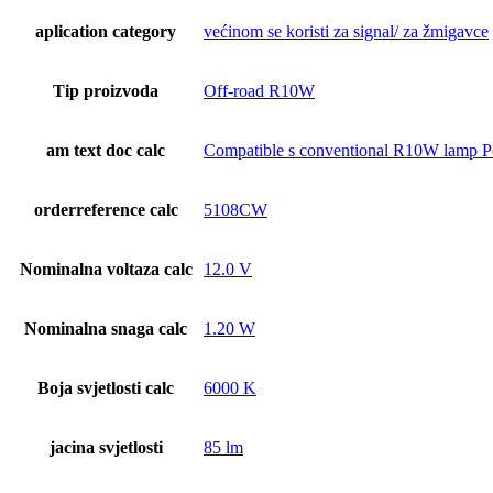
aplication category
većinom se koristi za signal/ za žmigavce
Tip proizvoda
Off-road R10W
am text doc calc
Compatible s conventional R10W lamp Po
orderreference calc
5108CW
Nominalna voltaza calc
12.0 V
Nominalna snaga calc
1.20 W
Boja svjetlosti calc
6000 K
jacina svjetlosti
85 lm