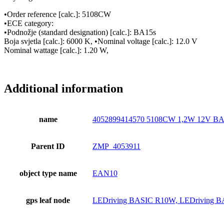
•Order reference [calc.]: 5108CW
•ECE category:
•Podnožje (standard designation) [calc.]: BA15s
Boja svjetla [calc.]: 6000 K, •Nominal voltage [calc.]: 12.0 V
Nominal wattage [calc.]: 1.20 W,
Additional information
name
4052899414570 5108CW 1,2W 12V 
Parent ID
ZMP_4053911
object type name
EAN10
gps leaf node
LEDriving BASIC R10W, LEDriving 