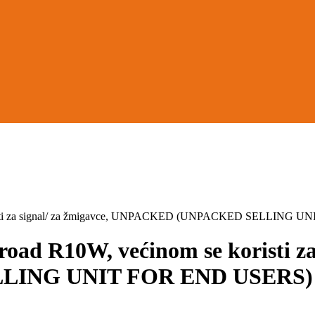
isti za signal/ za žmigavce, UNPACKED (UNPACKED SELLING U
 R10W, većinom se koristi za s
ING UNIT FOR END USERS) (