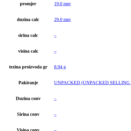
promjer
19.0 mm
duzina calc
29.0 mm
sirina calc
–
visina calc
–
tezina proizvoda gr
8.94 g
Pakiranje
UNPACKED (UNPACKED SELLING 
Duzina conv
–
Sirina conv
–
Visina conv
–