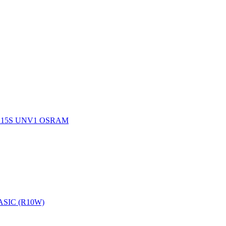
BA15S UNV1 OSRAM
BASIC (R10W)