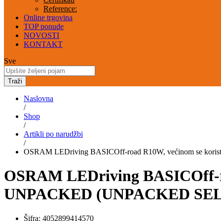
Reference:
Online trgovina
TOP ponude
NOVOSTI
KONTAKT
Sve
Traži
Naslovna
/
Shop
/
Artikli po narudžbi
/
OSRAM LEDriving BASICOff-road R10W, većinom se kor
OSRAM LEDriving BASICOff-road
UNPACKED (UNPACKED SELL
Šifra:
4052899414570