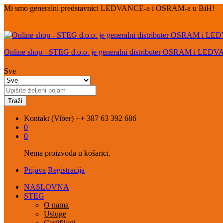
Mi smo generalni predstavnici LEDVANCE-a i OSRAM-a u BiH!
Online shop - STEG d.o.o. je generalni distributer OSRAM i LED
Sve
Traži
Kontakt (Viber)
++ 387 63 392 686
0
0
Nema proizvoda u košarici.
Prijava
Registracija
NASLOVNA
STEG
O nama
Usluge
Certifikati