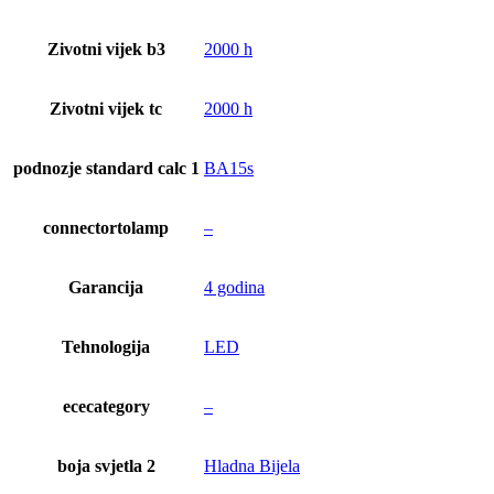
Zivotni vijek b3
2000 h
Zivotni vijek tc
2000 h
podnozje standard calc 1
BA15s
connectortolamp
–
Garancija
4 godina
Tehnologija
LED
ececategory
–
boja svjetla 2
Hladna Bijela