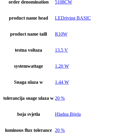
order denomination
5108CW
product name head
LEDriving BASIC
product name taill
R10W
testna voltaza
13.5 V
systemwattage
1.20 W
Snaga ulaza w
1.44 W
tolerancija snage ulaza w
20 %
boja svjetla
Hladna Bijela
luminous flux tolerance
20 %