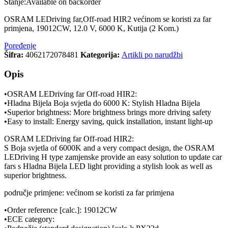
Stanje:
Available on backorder
OSRAM LEDriving far,Off-road HIR2 većinom se koristi za far
primjena, 19012CW, 12.0 V, 6000 K, Kutija (2 Kom.)
Poređenje
Šifra:
4062172078481
Kategorija:
Artikli po narudžbi
Opis
•OSRAM LEDriving far Off-road HIR2:
•Hladna Bijela Boja svjetla do 6000 K: Stylish Hladna Bijela
•Superior brightness: More brightness brings more driving safety
•Easy to install: Energy saving, quick installation, instant light-up
OSRAM LEDriving far Off-road HIR2:
S Boja svjetla of 6000K and a very compact design, the OSRAM
LEDriving H type zamjenske provide an easy solution to update car
fars s Hladna Bijela LED light providing a stylish look as well as
superior brightness.
područje primjene: većinom se koristi za far primjena
•Order reference [calc.]: 19012CW
•ECE category: