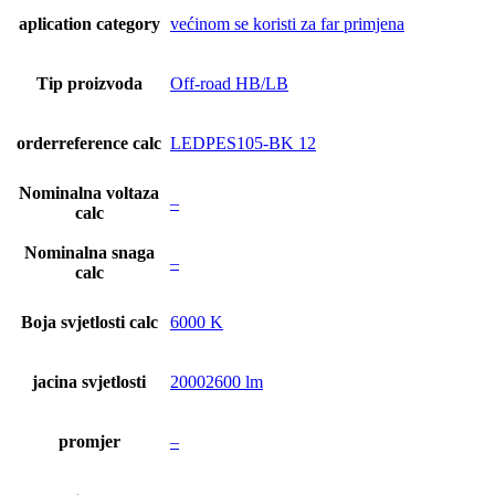
aplication category
većinom se koristi za far primjena
Tip proizvoda
Off-road HB/LB
orderreference calc
LEDPES105-BK 12
Nominalna voltaza
–
calc
Nominalna snaga
–
calc
Boja svjetlosti calc
6000 K
jacina svjetlosti
20002600 lm
promjer
–