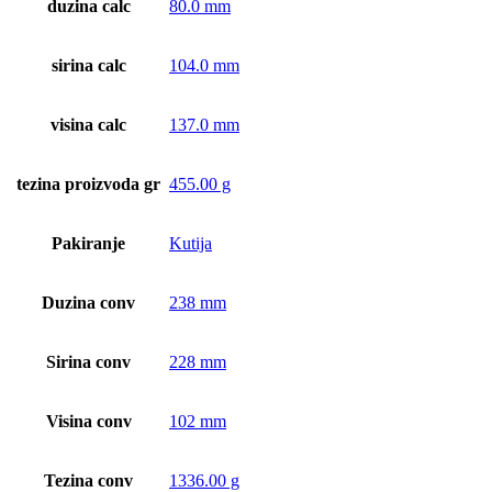
duzina calc
80.0 mm
sirina calc
104.0 mm
visina calc
137.0 mm
tezina proizvoda gr
455.00 g
Pakiranje
Kutija
Duzina conv
238 mm
Sirina conv
228 mm
Visina conv
102 mm
Tezina conv
1336.00 g