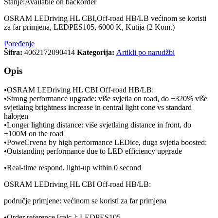
Stanje:
Available on backorder
OSRAM LEDriving HL CBI,Off-road HB/LB većinom se koristi
za far primjena, LEDPES105, 6000 K, Kutija (2 Kom.)
Poređenje
Šifra:
4062172090414
Kategorija:
Artikli po narudžbi
Opis
•OSRAM LEDriving HL CBI Off-road HB/LB:
•Strong performance upgrade: više svjetla on road, do +320% više
svjetlaing brightness increase in central light cone vs standard
halogen
•Longer lighting distance: više svjetlaing distance in front, do
+100M on the road
•PoweCrvena by high performance LEDice, duga svjetla boosted:
•Outstanding performance due to LED efficiency upgrade
•Real-time respond, light-up within 0 second
OSRAM LEDriving HL CBI Off-road HB/LB:
područje primjene: većinom se koristi za far primjena
•Order reference [calc.]: LEDPES105