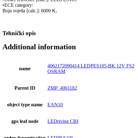
•ECE category:
Boja svjetla [calc.]: 6000 K,
Tehnički opis
Additional information
4062172090414 LEDPES105-BK 12V FS2
name
OSRAM
Parent ID
ZMP_4061182
object type name
EAN10
gps leaf node
LEDriving CBI
order denomination
LEDPES105