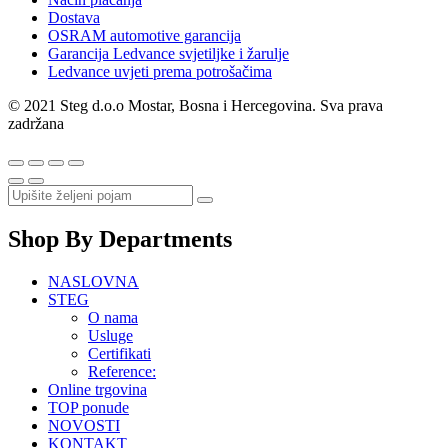
Dostava
OSRAM automotive garancija
Garancija Ledvance svjetiljke i žarulje
Ledvance uvjeti prema potrošačima
© 2021 Steg d.o.o Mostar, Bosna i Hercegovina. Sva prava
zadržana
Shop By Departments
NASLOVNA
STEG
O nama
Usluge
Certifikati
Reference:
Online trgovina
TOP ponude
NOVOSTI
KONTAKT