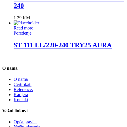
240
1.29
KM
Read more
Poređenje
ST 111 LL/220-240 TRY25 AURA
O nama
O nama
Certifikati
Reference:
Karijera
Kontakt
Važni linkovi
Opća pravila
Način plaćanja