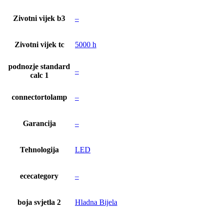
Zivotni vijek b3
–
Zivotni vijek tc
5000 h
podnozje standard
–
calc 1
connectortolamp
–
Garancija
–
Tehnologija
LED
ececategory
–
boja svjetla 2
Hladna Bijela