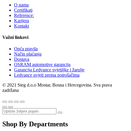
O nama
Certifikati
Reference:
Karijera
Kontakt
Važni linkovi
Opća pravila
Način plaćanja
Dostava
OSRAM automotive garancija
Garancija Ledvance svjetiljke i žarulje
Ledvance uvjeti prema potrošačima
© 2021 Steg d.o.o Mostar, Bosna i Hercegovina. Sva prava
zadržana
Shop By Departments