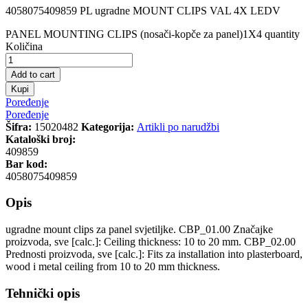
4058075409859 PL ugradne MOUNT CLIPS VAL 4X LEDV
PANEL MOUNTING CLIPS (nosači-kopče za panel)1X4 quantity
Količina
Add to cart
Kupi
Poređenje
Poređenje
Šifra:
15020482
Kategorija:
Artikli po narudžbi
Kataloški broj:
409859
Bar kod:
4058075409859
Opis
ugradne mount clips za panel svjetiljke. CBP_01.00 Značajke
proizvoda, sve [calc.]: Ceiling thickness: 10 to 20 mm. CBP_02.00
Prednosti proizvoda, sve [calc.]: Fits za installation into plasterboard,
wood i metal ceiling from 10 to 20 mm thickness.
Tehnički opis