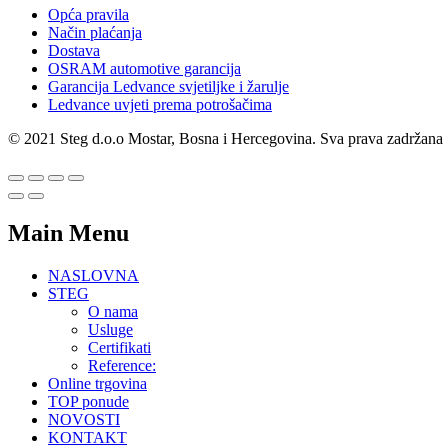
Opća pravila
Način plaćanja
Dostava
OSRAM automotive garancija
Garancija Ledvance svjetiljke i žarulje
Ledvance uvjeti prema potrošačima
© 2021 Steg d.o.o Mostar, Bosna i Hercegovina. Sva prava zadržana
Main Menu
NASLOVNA
STEG
O nama
Usluge
Certifikati
Reference:
Online trgovina
TOP ponude
NOVOSTI
KONTAKT