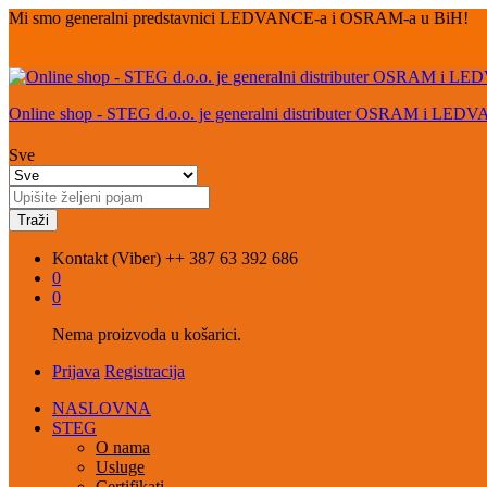
Mi smo generalni predstavnici LEDVANCE-a i OSRAM-a u BiH!
Online shop - STEG d.o.o. je generalni distributer OSRAM i LED
Sve
Traži
Kontakt (Viber)
++ 387 63 392 686
0
0
Nema proizvoda u košarici.
Prijava
Registracija
NASLOVNA
STEG
O nama
Usluge
Certifikati