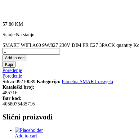
57.80
KM
Stanje:
Na stanju
SMART WIFI A60 9W/827 230V DIM FR E27 3PACK quantity
Ko
Add to cart
Kupi
Poređenje
Poređenje
Šifra:
09210089
Kategorija:
Pametna SMART rasvjeta
Kataloški broj:
485716
Bar kod:
4058075485716
Slični proizvodi
Add to cart