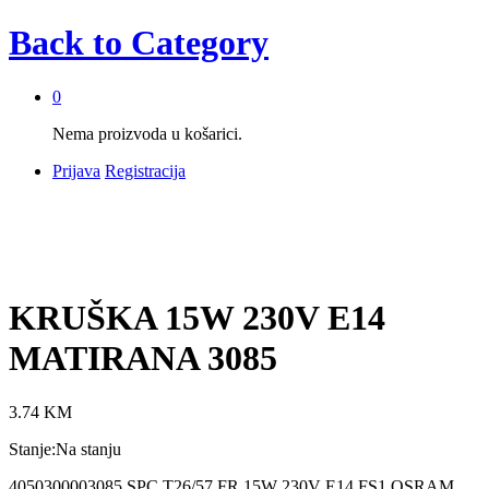
Back to
Category
0
Nema proizvoda u košarici.
Prijava
Registracija
KRUŠKA 15W 230V E14
MATIRANA 3085
3.74
KM
Stanje:
Na stanju
4050300003085 SPC.T26/57 FR 15W 230V E14 FS1 OSRAM