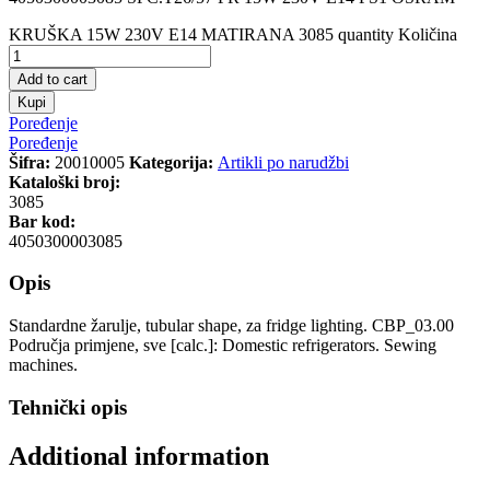
KRUŠKA 15W 230V E14 MATIRANA 3085 quantity
Količina
Add to cart
Kupi
Poređenje
Poređenje
Šifra:
20010005
Kategorija:
Artikli po narudžbi
Kataloški broj:
3085
Bar kod:
4050300003085
Opis
Standardne žarulje, tubular shape, za fridge lighting. CBP_03.00
Područja primjene, sve [calc.]: Domestic refrigerators. Sewing
machines.
Tehnički opis
Additional information