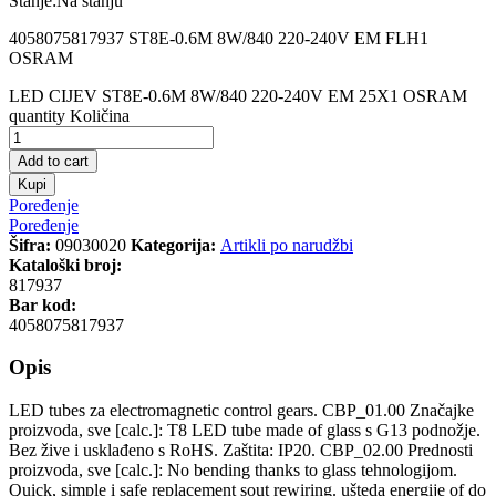
Stanje:
Na stanju
4058075817937 ST8E-0.6M 8W/840 220-240V EM FLH1
OSRAM
LED CIJEV ST8E-0.6M 8W/840 220-240V EM 25X1 OSRAM
quantity
Količina
Add to cart
Kupi
Poređenje
Poređenje
Šifra:
09030020
Kategorija:
Artikli po narudžbi
Kataloški broj:
817937
Bar kod:
4058075817937
Opis
LED tubes za electromagnetic control gears. CBP_01.00 Značajke
proizvoda, sve [calc.]: T8 LED tube made of glass s G13 podnožje.
Bez žive i usklađeno s RoHS. Zaštita: IP20. CBP_02.00 Prednosti
proizvoda, sve [calc.]: No bending thanks to glass tehnologijom.
Quick, simple i safe replacement sout rewiring. ušteda energije of do