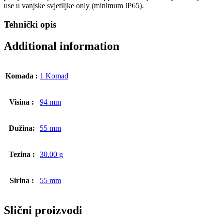
use u vanjske svjetiljke only (minimum IP65).
Tehnički opis
Additional information
Komada :
1 Komad
Visina :
94 mm
Dužina:
55 mm
Tezina :
30.00 g
Sirina :
55 mm
Slični proizvodi