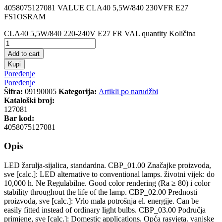
4058075127081 VALUE CLA40 5,5W/840 230VFR E27
FS1OSRAM
CLA40 5,5W/840 220-240V E27 FR VAL quantity
Količina
Add to cart
Kupi
Poređenje
Poređenje
Šifra:
09190005
Kategorija:
Artikli po narudžbi
Kataloški broj:
127081
Bar kod:
4058075127081
Opis
LED žarulja-sijalica, standardna. CBP_01.00 Značajke proizvoda,
sve [calc.]: LED alternative to conventional lamps. životni vijek: do
10,000 h. Ne Regulabilne. Good color rendering (Ra ≥ 80) i color
stability throughout the life of the lamp. CBP_02.00 Prednosti
proizvoda, sve [calc.]: Vrlo mala potrošnja el. energije. Can be
easily fitted instead of ordinary light bulbs. CBP_03.00 Područja
primjene, sve [calc.]: Domestic applications. Opća rasvjeta. vanjske