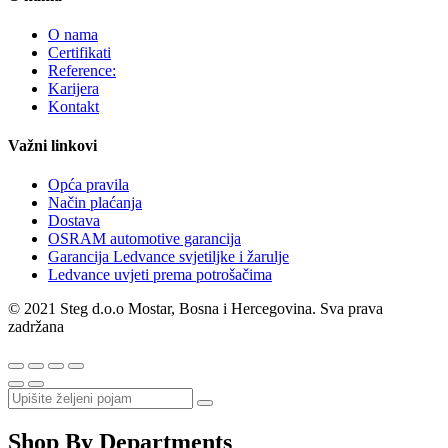
O nama
Certifikati
Reference:
Karijera
Kontakt
Važni linkovi
Opća pravila
Način plaćanja
Dostava
OSRAM automotive garancija
Garancija Ledvance svjetiljke i žarulje
Ledvance uvjeti prema potrošačima
© 2021 Steg d.o.o Mostar, Bosna i Hercegovina. Sva prava
zadržana
Shop By Departments