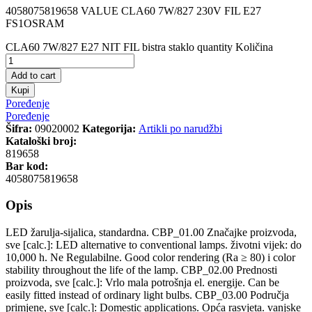
4058075819658 VALUE CLA60 7W/827 230V FIL E27
FS1OSRAM
CLA60 7W/827 E27 NIT FIL bistra staklo quantity
Količina
Add to cart
Kupi
Poređenje
Poređenje
Šifra:
09020002
Kategorija:
Artikli po narudžbi
Kataloški broj:
819658
Bar kod:
4058075819658
Opis
LED žarulja-sijalica, standardna. CBP_01.00 Značajke proizvoda,
sve [calc.]: LED alternative to conventional lamps. životni vijek: do
10,000 h. Ne Regulabilne. Good color rendering (Ra ≥ 80) i color
stability throughout the life of the lamp. CBP_02.00 Prednosti
proizvoda, sve [calc.]: Vrlo mala potrošnja el. energije. Can be
easily fitted instead of ordinary light bulbs. CBP_03.00 Područja
primjene, sve [calc.]: Domestic applications. Opća rasvjeta. vanjske