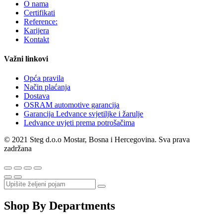
O nama
Certifikati
Reference:
Karijera
Kontakt
Važni linkovi
Opća pravila
Način plaćanja
Dostava
OSRAM automotive garancija
Garancija Ledvance svjetiljke i žarulje
Ledvance uvjeti prema potrošačima
© 2021 Steg d.o.o Mostar, Bosna i Hercegovina. Sva prava
zadržana
Shop By Departments