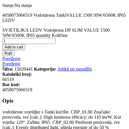
Stanje:
Na stanju
4058075066519 Vodotijesna TankiVALUE 1500 50W/6500K IP65
LEDV
SVJETILJKA LEDV Vodotjesna DP SLIM VALUE 1500
50W/6500K IP65 quantity
Količina
Add to cart
Kupi
Poređenje
Poređenje
Šifra:
15020441
Kategorija:
Artikli po narudžbi
Kataloški broj:
66519
Bar kod:
4058075066519
Opis
vodotijesne svjetiljke s Tanki kućište. CBP_01.00 Značajke
proizvoda, sve [calc.]: High luminous efficacy: do 110 lm/W. Kut
svjetla: 120°. Zaštita: IP65. CBP_02.00 Prednosti proizvoda, sve
[calc.]: Evenly distributed light. ušteda energije of do 50 %