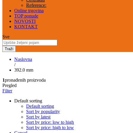
Reference:
Online trgovina
TOP ponude
NOVOSTI
KONTAKT
Sve
Traži
Naslovna
/
392.0 mm
1
pronađenih proizvoda
Pregled
Filter
Default sorting
Default sorting
Sort by popularity
Sort by latest
Sort by price: low to high
Sort by price: high to low
Cancel