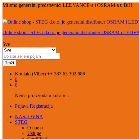
Mi smo generalni predstavnici LEDVANCE-a i OSRAM-a u BiH!
Online shop - STEG d.o.o. je generalni distributer OSRAM i LED
Sve
Traži
Kontakt (Viber)
++ 387 63 392 686
0
0
Nema proizvoda u košarici.
Prijava
Registracija
NASLOVNA
STEG
O nama
Usluge
Certifikati