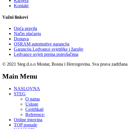
Karijera
Kontakt
Važni linkovi
Opća pravila
Način plaćanja
Dostava
OSRAM automotive garancija
Garancija Ledvance svjetiljke i žarulje
Ledvance uvjeti prema potrošačima
© 2021 Steg d.o.o Mostar, Bosna i Hercegovina. Sva prava zadržana
Main Menu
NASLOVNA
STEG
O nama
Usluge
Certifikati
Reference:
Online trgovina
TOP ponude