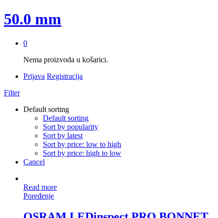
50.0 mm
0
Nema proizvoda u košarici.
Prijava
Registracija
Filter
Default sorting
Default sorting
Sort by popularity
Sort by latest
Sort by price: low to high
Sort by price: high to low
Cancel
Read more
Poređenje
OSRAM LEDinspect PRO BONNET