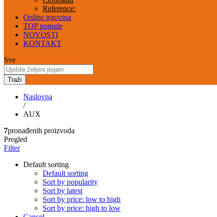
Reference:
Online trgovina
TOP ponude
NOVOSTI
KONTAKT
Sve
Traži
Naslovna
/
AUX
7
pronađenih proizvoda
Pregled
Filter
Default sorting
Default sorting
Sort by popularity
Sort by latest
Sort by price: low to high
Sort by price: high to low
Cancel