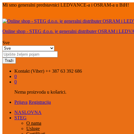
Mi smo generalni predstavnici LEDVANCE-a i OSRAM-a u BiH!
Online shop - STEG d.o.o. je generalni distributer OSRAM i LED
Sve
Traži
Kontakt (Viber)
++ 387 63 392 686
0
0
Nema proizvoda u košarici.
Prijava
Registracija
NASLOVNA
STEG
O nama
Usluge
Certifikati