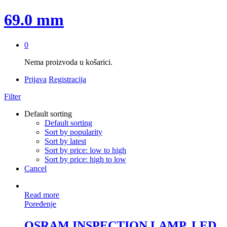
69.0 mm
0
Nema proizvoda u košarici.
Prijava
Registracija
Filter
Default sorting
Default sorting
Sort by popularity
Sort by latest
Sort by price: low to high
Sort by price: high to low
Cancel
Read more
Poređenje
OSRAM INSPECTION LAMP, LED