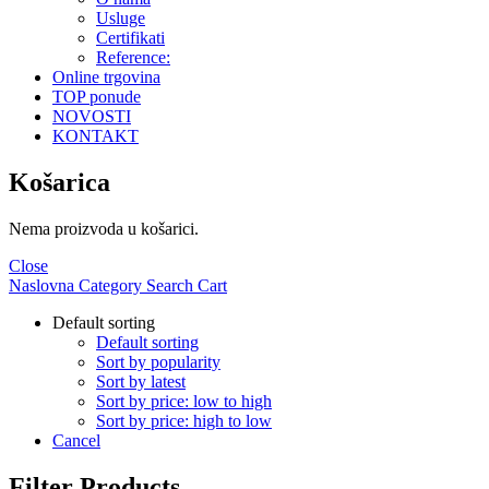
Usluge
Certifikati
Reference:
Online trgovina
TOP ponude
NOVOSTI
KONTAKT
Košarica
Nema proizvoda u košarici.
Close
Naslovna
Category
Search
Cart
Default sorting
Default sorting
Sort by popularity
Sort by latest
Sort by price: low to high
Sort by price: high to low
Cancel
Filter Products