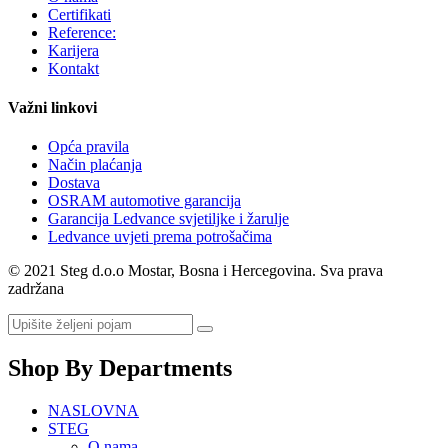
Certifikati
Reference:
Karijera
Kontakt
Važni linkovi
Opća pravila
Način plaćanja
Dostava
OSRAM automotive garancija
Garancija Ledvance svjetiljke i žarulje
Ledvance uvjeti prema potrošačima
© 2021 Steg d.o.o Mostar, Bosna i Hercegovina. Sva prava
zadržana
Shop By Departments
NASLOVNA
STEG
O nama